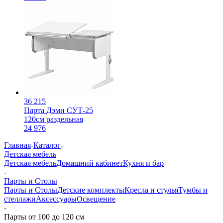
36 215
Парта Дэми СУТ-25
120см раздельная
24 976
Главная
-
Каталог
-
Детская мебель
Детская мебель
Домашний кабинет
Кухня и бар
-
Парты и Столы
Парты и Столы
Детские комплекты
Кресла и стулья
Тумбы и
стеллажи
Аксессуары
Освещение
-
Парты от 100 до 120 см