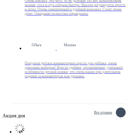
Очень боялась, что чего- то не доложат. Но нет. Комплектация
полная, стол и стул собрали быстро. Высота регулируется просто
и легко. Очень симпатичный и удобный комплект. Стоит своих
денег. Ожидания полностью оправдались
ОЛьга
Москва
Покупали детское компьютерное кресло для ребёнка, очень
довольны выбором! Кресло удобное, эргономичное, учитывает
особенности детской осанки, что очень важно при длительном
сидении за компьютером или уроками.
Все отзывы
Акция дня