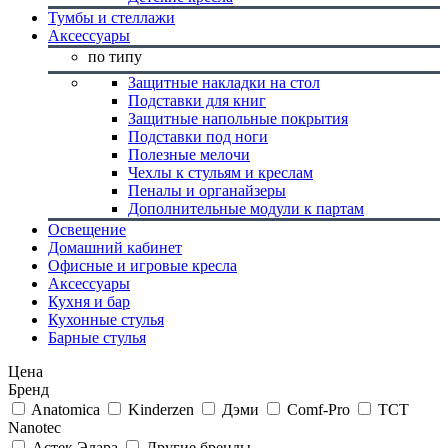
Тумбы и стеллажи
Аксессуары
по типу
Защитные накладки на стол
Подставки для книг
Защитные напольные покрытия
Подставки под ноги
Полезные мелочи
Чехлы к стульям и креслам
Пеналы и органайзеры
Дополнительные модули к партам
Освещение
Домашний кабинет
Офисные и игровые кресла
Аксессуары
Кухня и бар
Кухонные стулья
Барные стулья
Цена
Бренд
Anatomica
Kinderzen
Дэми
Comf-Pro
TCT
Nanotec
Астек Элара
Другие бренды