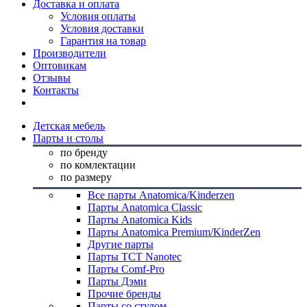
Доставка и оплата
Условия оплаты
Условия доставки
Гарантия на товар
Производители
Оптовикам
Отзывы
Контакты
Детская мебель
Парты и столы
по бренду
по комлектации
по размеру
Все парты Anatomica/Kinderzen
Парты Anatomica Classic
Парты Anatomica Kids
Парты Anatomica Premium/KinderZen
Другие парты
Парты TCT Nanotec
Парты Comf-Pro
Парты Дэми
Прочие бренды
Парты со стулом