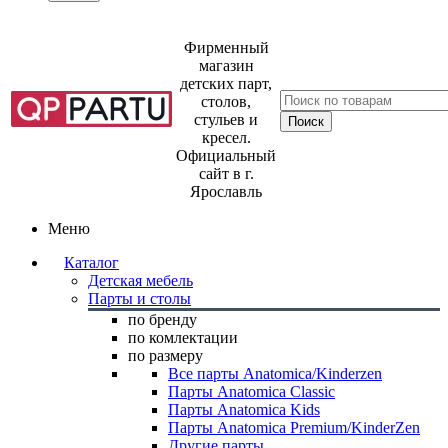
Фирменный
магазин
детских парт,
столов,
стульев и
кресел.
Официальный
сайт в г.
Ярославль
Меню
Каталог
Детская мебель
Парты и столы
по бренду
по комлектации
по размеру
Все парты Anatomica/Kinderzen
Парты Anatomica Classic
Парты Anatomica Kids
Парты Anatomica Premium/KinderZen
Другие парты