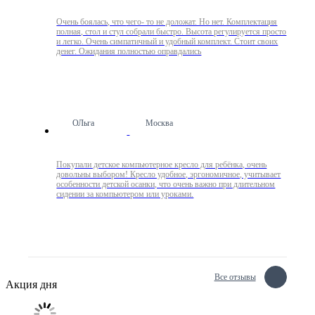
Очень боялась, что чего- то не доложат. Но нет. Комплектация
полная, стол и стул собрали быстро. Высота регулируется просто
и легко. Очень симпатичный и удобный комплект. Стоит своих
денег. Ожидания полностью оправдались
ОЛьга
Москва
Покупали детское компьютерное кресло для ребёнка, очень
довольны выбором! Кресло удобное, эргономичное, учитывает
особенности детской осанки, что очень важно при длительном
сидении за компьютером или уроками.
Все отзывы
Акция дня