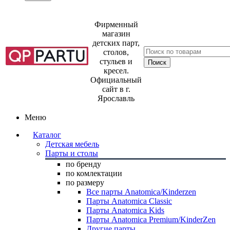
Фирменный
магазин
детских парт,
столов,
стульев и
кресел.
Официальный
сайт в г.
Ярославль
Меню
Каталог
Детская мебель
Парты и столы
по бренду
по комлектации
по размеру
Все парты Anatomica/Kinderzen
Парты Anatomica Classic
Парты Anatomica Kids
Парты Anatomica Premium/KinderZen
Другие парты