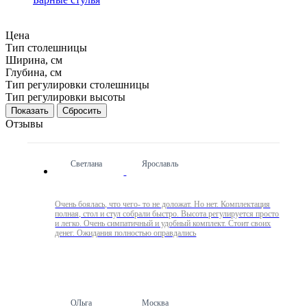
Цена
Тип столешницы
Ширина, см
Глубина, см
Тип регулировки столешницы
Тип регулировки высоты
Сбросить
Отзывы
Светлана
Ярославль
Очень боялась, что чего- то не доложат. Но нет. Комплектация
полная, стол и стул собрали быстро. Высота регулируется просто
и легко. Очень симпатичный и удобный комплект. Стоит своих
денег. Ожидания полностью оправдались
ОЛьга
Москва