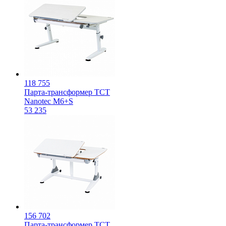
118 755
Парта-трансформер TCT
Nanotec M6+S
53 235
156 702
Парта-трансформер TCT