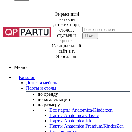
Фирменный
магазин
детских парт,
столов,
стульев и
кресел.
Официальный
сайт в г.
Ярославль
Меню
Каталог
Детская мебель
Парты и столы
по бренду
по комлектации
по размеру
Все парты Anatomica/Kinderzen
Парты Anatomica Classic
Парты Anatomica Kids
Парты Anatomica Premium/KinderZen
Другие парты