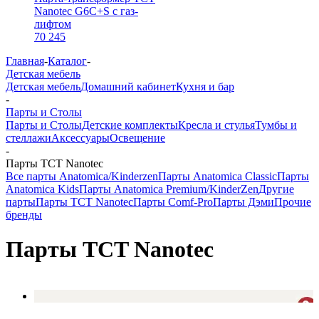
Nanotec G6C+S с газ-
лифтом
70 245
Главная
-
Каталог
-
Детская мебель
Детская мебель
Домашний кабинет
Кухня и бар
-
Парты и Столы
Парты и Столы
Детские комплекты
Кресла и стулья
Тумбы и
стеллажи
Аксессуары
Освещение
-
Парты TCT Nanotec
Все парты Anatomica/Kinderzen
Парты Anatomica Classic
Парты
Anatomica Kids
Парты Anatomica Premium/KinderZen
Другие
парты
Парты TCT Nanotec
Парты Comf-Pro
Парты Дэми
Прочие
бренды
Парты TCT Nanotec