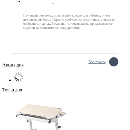
Покупали детское компьютерное кресло для ребёнка, очень
довольны выбором! Кресло удобное, эргономичное, учитывает
особенности детской осанки, что очень важно при длительном
сидении за компьютером или уроками.
Все отзывы
Акция дня
Товар дня