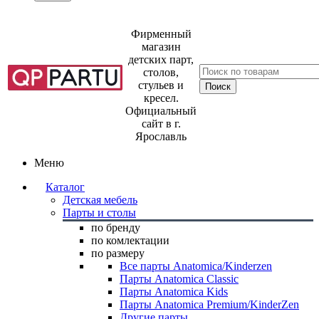
Фирменный
магазин
детских парт,
столов,
стульев и
кресел.
Официальный
сайт в г.
Ярославль
Меню
Каталог
Детская мебель
Парты и столы
по бренду
по комлектации
по размеру
Все парты Anatomica/Kinderzen
Парты Anatomica Classic
Парты Anatomica Kids
Парты Anatomica Premium/KinderZen
Другие парты