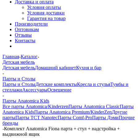
Доставка и оплата
Условия оплаты
Условия доставки
Гарантия на товар
Производители
Оптовикам
Отзывы
Контакты
Главная
-
Каталог
-
Детская мебель
Детская мебель
Домашний кабинет
Кухня и бар
-
Парты и Столы
Парты и Столы
Детские комплекты
Кресла и стулья
Тумбы и
стеллажи
Аксессуары
Освещение
-
Парты Anatomica Kids
Все парты Anatomica/Kinderzen
Парты Anatomica Classic
Парты
Anatomica Kids
Парты Anatomica Premium/KinderZen
Другие
парты
Парты TCT Nanotec
Парты Comf-Pro
Парты Дэми
Прочие
бренды
-
Комплект Anatomica Fiona парта + стул + надстройка +
выдвижной ящик