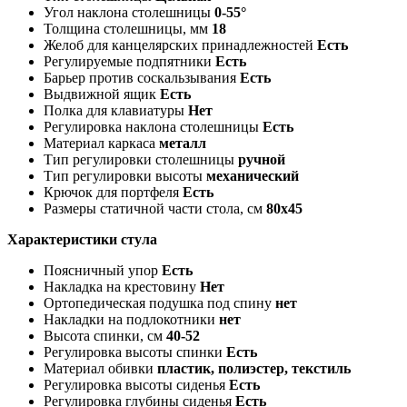
Угол наклона столешницы
0-55°
Толщина столешницы, мм
18
Желоб для канцелярских принадлежностей
Есть
Регулируемые подпятники
Есть
Барьер против соскальзывания
Есть
Выдвижной ящик
Есть
Полка для клавиатуры
Нет
Регулировка наклона столешницы
Есть
Материал каркаса
металл
Тип регулировки столешницы
ручной
Тип регулировки высоты
механический
Крючок для портфеля
Есть
Размеры статичной части стола, см
80x45
Характеристики стула
Поясничный упор
Есть
Накладка на крестовину
Нет
Ортопедическая подушка под спину
нет
Накладки на подлокотники
нет
Высота спинки, см
40-52
Регулировка высоты спинки
Есть
Материал обивки
пластик, полиэстер, текстиль
Регулировка высоты сиденья
Есть
Регулировка глубины сиденья
Есть