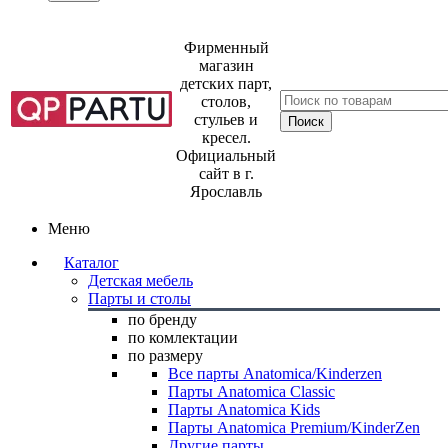
Фирменный
магазин
детских парт,
столов,
стульев и
кресел.
Официальный
сайт в г.
Ярославль
Меню
Каталог
Детская мебель
Парты и столы
по бренду
по комлектации
по размеру
Все парты Anatomica/Kinderzen
Парты Anatomica Classic
Парты Anatomica Kids
Парты Anatomica Premium/KinderZen
Другие парты