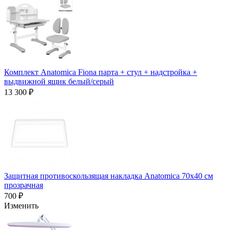
Комплект Anatomica Fiona парта + стул + надстройка +
выдвижной ящик белый/серый
13 300 ₽
Защитная противоскользящая накладка Anatomica 70х40 см
прозрачная
700 ₽
Изменить