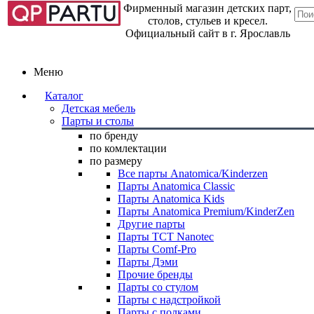
Фирменный магазин детских парт,
столов, стульев и кресел.
Официальный сайт в г. Ярославль
Меню
Каталог
Детская мебель
Парты и столы
по бренду
по комлектации
по размеру
Все парты Anatomica/Kinderzen
Парты Anatomica Classic
Парты Anatomica Kids
Парты Anatomica Premium/KinderZen
Другие парты
Парты TCT Nanotec
Парты Comf-Pro
Парты Дэми
Прочие бренды
Парты со стулом
Парты с надстройкой
Парты с полками